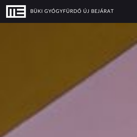
Ugrás a tartalomhoz
BÜKI GYÓGYFÜRDŐ ÚJ BEJÁRAT