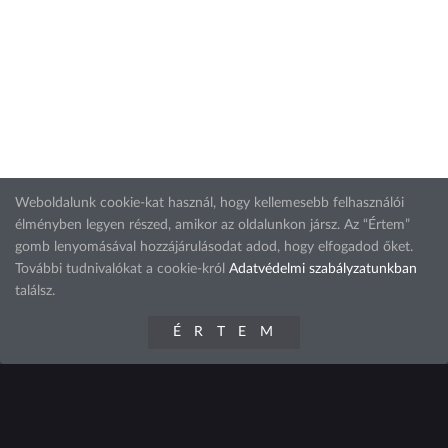
Weboldalunk cookie-kat használ, hogy kellemesebb felhasználói
élményben legyen részed, amikor az oldalunkon jársz. Az “Értem”
gomb lenyomásával hozzájárulásodat adod, hogy elfogadod őket.
További tudnivalókat a cookie-król
Adatvédelmi szabályzatunkban
találsz.
ÉRTEM
előző projekt
következő projekt